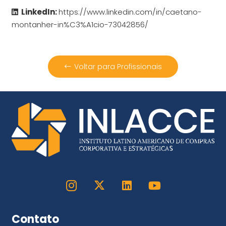
LinkedIn:
https://www.linkedin.com/in/caetano-
montanher-in%C3%A1cio-73042856/
Voltar para Profissionais
Contato