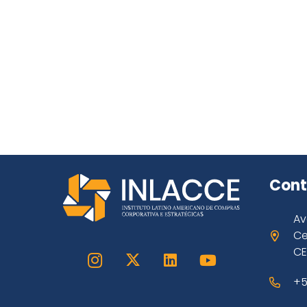
Cont
Av
Ce
CE
+5