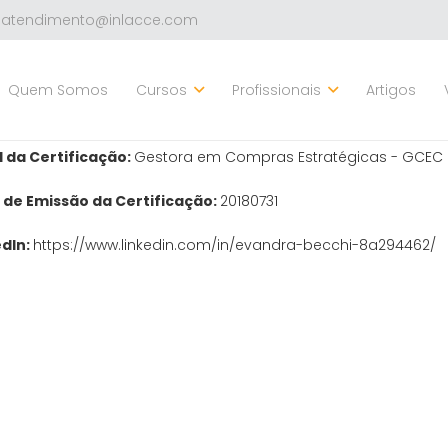
atendimento@inlacce.com
ra Becchi
Quem Somos
Cursos
Profissionais
Artigos
ro do Certificado:
005.1.2018
l da Certificação:
Gestora em Compras Estratégicas - GCEC
 de Emissão da Certificação:
20180731
edIn:
https://www.linkedin.com/in/evandra-becchi-8a294462/