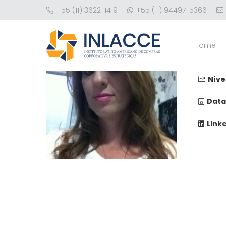
+55 (11) 3622-1419
+55 (11) 94497-5366
Evand
Home
Núme
Níve
Data
Link