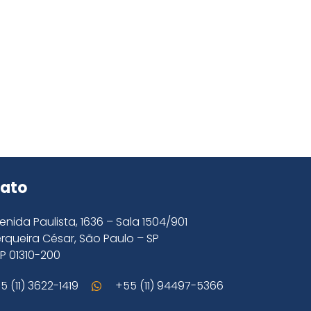
ato
enida Paulista, 1636 – Sala 1504/901
rqueira César, São Paulo – SP
P 01310-200
5 (11) 3622-1419
+55 (11) 94497-5366