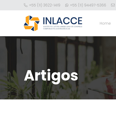
+55 (11) 3622-1419
+55 (11) 94497-5366
Home
Artigos