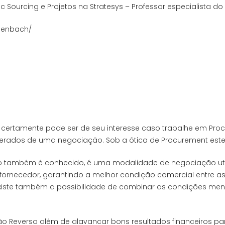
 Sourcing e Projetos na Stratesys – Professor especialista do 
isenbach/
certamente pode ser de seu interesse caso trabalhe em Proc
erados de uma negociação. Sob a ótica de Procurement este
mo também é conhecido, é uma modalidade de negociação util
necedor, garantindo a melhor condição comercial entre as pa
c.. Existe também a possibilidade de combinar as condições
ão Reverso além de alavancar bons resultados financeiros pa