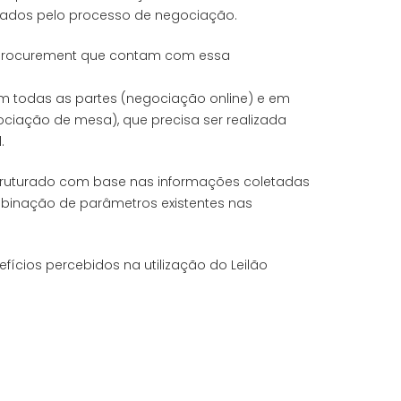
ctados pelo processo de negociação.
e-procurement que contam com essa
com todas as partes (negociação online) e em
ação de mesa), que precisa ser realizada
.
struturado com base nas informações coletadas
mbinação de parâmetros existentes nas
fícios percebidos na utilização do Leilão