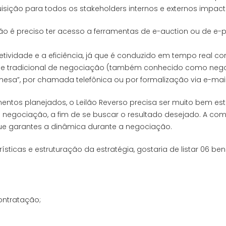
isição para todos os stakeholders internos e externos impa
o é preciso ter acesso a ferramentas de e-auction ou de 
etividade e a eficiência, já que é conduzido em tempo real 
 tradicional de negociação (também conhecido como negoci
esa”, por chamada telefônica ou por formalização via e-mail
entos planejados, o Leilão Reverso precisa ser muito bem e
negociação, a fim de se buscar o resultado desejado. A co
e garantes a dinâmica durante a negociação.
icas e estruturação da estratégia, gostaria de listar 06 bene
ontratação;