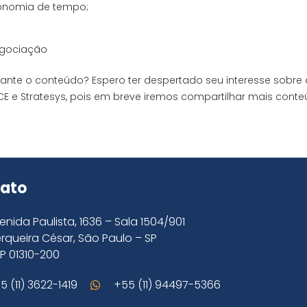
conomia de tempo;
egociação
sante o conteúdo? Espero ter despertado seu interesse sobre
CE e Stratesys, pois em breve iremos compartilhar mais cont
ato
enida Paulista, 1636 – Sala 1504/901
rqueira César, São Paulo – SP
P 01310-200
5 (11) 3622-1419
+55 (11) 94497-5366